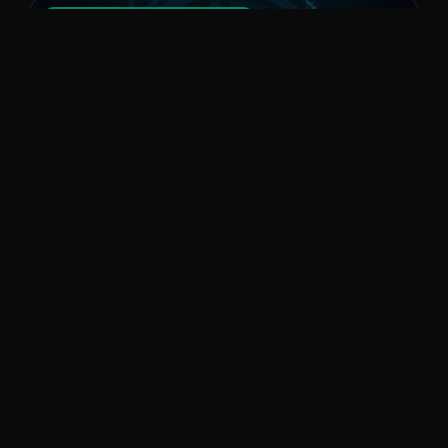
CRIAÇÃO E OTIMIZAÇÃO DE SITES
19 de Julho, 2026
Escala Ilimitada com Automação
Automação é o uso de ferramentas e processos
inteligentes para executar tarefas repetitivas de
forma eficiente, economizando tempo e reduzindo...
Ler mais