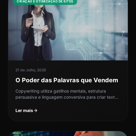
CRIAÇÃO E OTIMIZAÇÃO DE SITES
21 de Julho, 2026
O Poder das Palavras que Vendem
Copywriting utiliza gatilhos mentais, estrutura
persuasiva e linguagem conversiva para criar textos
que conectam emocionalmente com o público,
facilitando a...
Ler mais