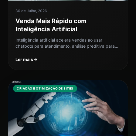
30 de Julho, 2026
Venda Mais Rápido com
Inteligência Artificial
Inteligência artificial acelera vendas ao usar
chatbots para atendimento, análise preditiva para
antecipar comportamentos e qualificação de
demanda para focar...
Ler mais
CRIAÇÃO E OTIMIZAÇÃO DE SITES