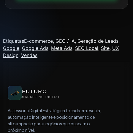
Etiquetas
E-commerce
,
GEO / IA
,
Geração de Leads
,
Google
,
Google Ads
,
Meta Ads
,
SEO Local
,
Site
,
UX
Design
,
Vendas
FUTURO
MARKETING DIGITAL
Assessoria Digital Estratégica focada em escala,
automação inteligente e posicionamento de
alto impacto para negócios que buscam o
próximo nível.