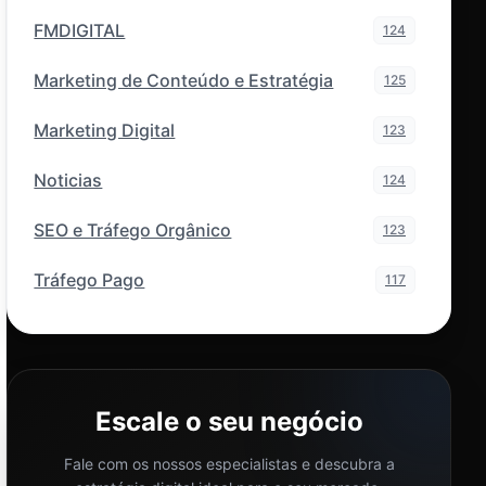
FMDIGITAL
124
Marketing de Conteúdo e Estratégia
125
Marketing Digital
123
Noticias
124
SEO e Tráfego Orgânico
123
Tráfego Pago
117
Escale o seu negócio
Fale com os nossos especialistas e descubra a