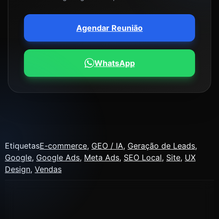
Agendar Reunião
WhatsApp
Etiquetas
E-commerce
,
GEO / IA
,
Geração de Leads
,
Google
,
Google Ads
,
Meta Ads
,
SEO Local
,
Site
,
UX
Design
,
Vendas